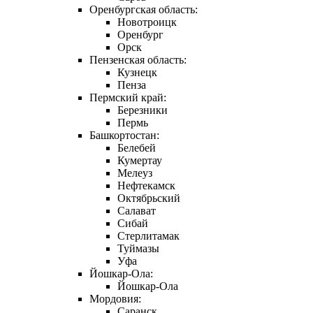
Оренбургская область:
Новотроицк
Оренбург
Орск
Пензенская область:
Кузнецк
Пенза
Пермский край:
Березники
Пермь
Башкортостан:
Белебей
Кумертау
Мелеуз
Нефтекамск
Октябрьский
Салават
Сибай
Стерлитамак
Туймазы
Уфа
Йошкар-Ола:
Йошкар-Ола
Мордовия:
Саранск