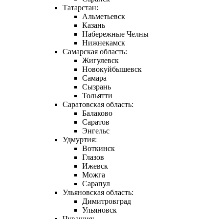
Татарстан:
Альметьевск
Казань
Набережные Челны
Нижнекамск
Самарская область:
Жигулевск
Новокуйбышевск
Самара
Сызрань
Тольятти
Саратовская область:
Балаково
Саратов
Энгельс
Удмуртия:
Воткинск
Глазов
Ижевск
Можга
Сарапул
Ульяновская область:
Димитровград
Ульяновск
Чувашия: