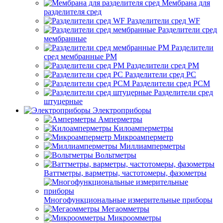
Мембрана для
разделителя сред
Разделители сред WF
Разделители сред
мембранные
Разделители
сред мембранные РМ
Разделители сред РМ
Разделители сред РС
Разделители сред РСМ
Разделители сред
штуцерные
Электроприборы
Амперметры
Килоамперметры
Микроамперметр
Миллиамперметры
Вольтметры
Ваттметры, варметры, частотомеры, фазометры
Многофункциональные измерительные приборы
Мегаомметры
Микроомметры