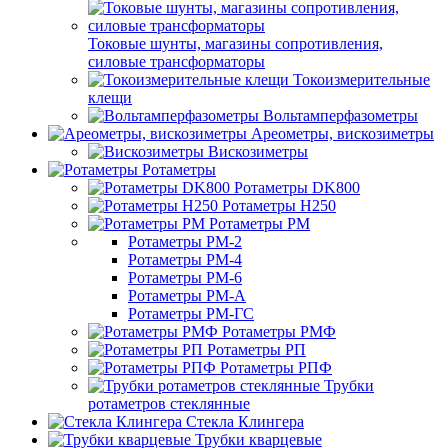
Токовые шунты, магазины сопротивления,
силовые трансформаторы
Токоизмерительные
клещи
Вольтамперфазометры
Ареометры, вискозиметры
Вискозиметры
Ротаметры
Ротаметры DK800
Ротаметры H250
Ротаметры РМ
Ротаметры РМ-2
Ротаметры РМ-4
Ротаметры РМ-6
Ротаметры РМ-А
Ротаметры РМ-ГС
Ротаметры РМФ
Ротаметры РП
Ротаметры РПФ
Трубки
ротаметров стеклянные
Стекла Клингера
Трубки кварцевые