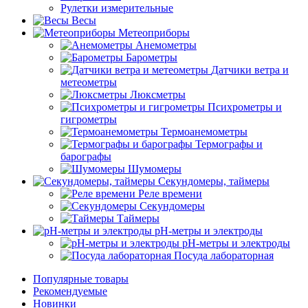
Рулетки измерительные
Весы
Метеоприборы
Анемометры
Барометры
Датчики ветра и
метеометры
Люксметры
Психрометры и
гигрометры
Термоанемометры
Термографы и
барографы
Шумомеры
Секундомеры, таймеры
Реле времени
Секундомеры
Таймеры
pH-метры и электроды
pH-метры и электроды
Посуда лабораторная
Популярные товары
Рекомендуемые
Новинки