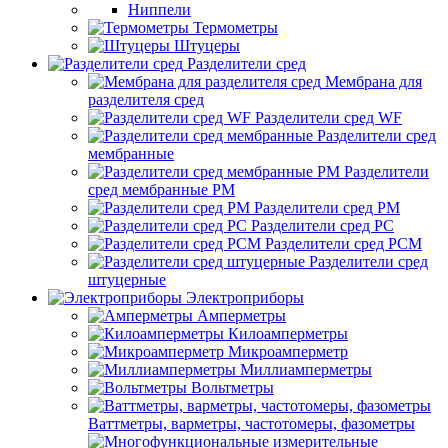
Ниппели
Термометры
Штуцеры
Разделители сред
Мембрана для
разделителя сред
Разделители сред WF
Разделители сред
мембранные
Разделители
сред мембранные РМ
Разделители сред РМ
Разделители сред РС
Разделители сред РСМ
Разделители сред
штуцерные
Электроприборы
Амперметры
Килоамперметры
Микроамперметр
Миллиамперметры
Вольтметры
Ваттметры, варметры, частотомеры, фазометры