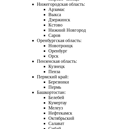
Нижегородская область:
Арзамас
Выкса
Дзержинск
Кстово
Нижний Новгород
Саров
Оренбургская область:
Новотроицк
Оренбург
Орск
Пензенская область:
Кузнецк
Пенза
Пермский край:
Березники
Пермь
Башкортостан:
Белебей
Кумертау
Мелеуз
Нефтекамск
Октябрьский
Салават
Сибай