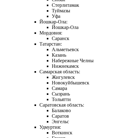
Стерлитамак
Туймазы
Уфа
Йошкар-Ола:
Йошкар-Ола
Мордовия:
Саранск
Татарстан:
Альметьевск
Казань
Набережные Челны
Нижнекамск
Самарская область:
Жигулевск
Новокуйбышевск
Самара
Сызрань
Тольятти
Саратовская область:
Балаково
Саратов
Энгельс
Удмуртия:
Воткинск