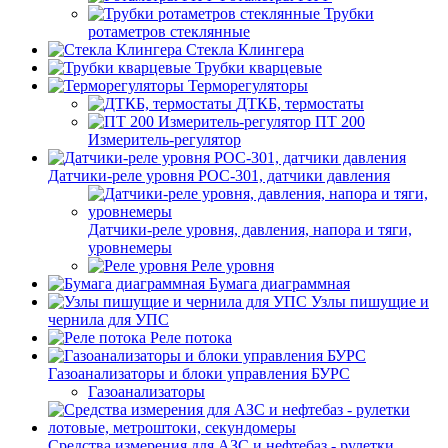
Трубки
ротаметров стеклянные
Стекла Клингера
Трубки кварцевые
Терморегуляторы
ДТКБ, термостаты
ПТ 200
Измеритель-регулятор
Датчики-реле уровня РОС-301, датчики давления
Датчики-реле уровня, давления, напора и тяги,
уровнемеры
Реле уровня
Бумага диаграммная
Узлы пишущие и
чернила для УПС
Реле потока
Газоанализаторы и блоки управления БУРС
Газоанализаторы
Средства измерения для АЗС и нефтебаз - рулетки