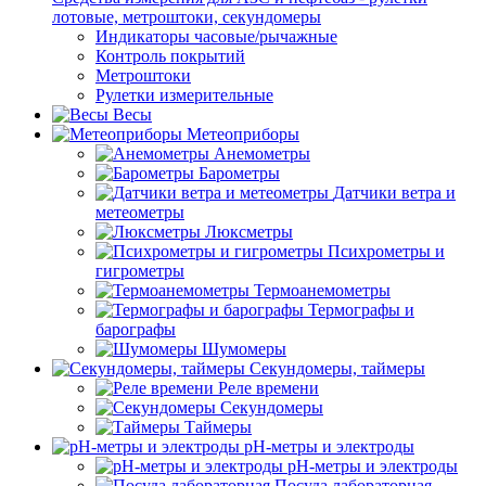
лотовые, метроштоки, секундомеры
Индикаторы часовые/рычажные
Контроль покрытий
Метроштоки
Рулетки измерительные
Весы
Метеоприборы
Анемометры
Барометры
Датчики ветра и
метеометры
Люксметры
Психрометры и
гигрометры
Термоанемометры
Термографы и
барографы
Шумомеры
Секундомеры, таймеры
Реле времени
Секундомеры
Таймеры
pH-метры и электроды
pH-метры и электроды
Посуда лабораторная