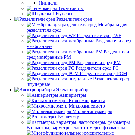
Ниппели
Термометры
Штуцеры
Разделители сред
Мембрана для
разделителя сред
Разделители сред WF
Разделители сред
мембранные
Разделители
сред мембранные РМ
Разделители сред РМ
Разделители сред РС
Разделители сред РСМ
Разделители сред
штуцерные
Электроприборы
Амперметры
Килоамперметры
Микроамперметр
Миллиамперметры
Вольтметры
Ваттметры, варметры, частотомеры, фазометры