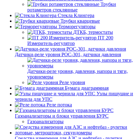
Трубки
ротаметров стеклянные
Стекла Клингера
Трубки кварцевые
Терморегуляторы
ДТКБ, термостаты
ПТ 200
Измеритель-регулятор
Датчики-реле уровня РОС-301, датчики давления
Датчики-реле уровня, давления, напора и тяги,
уровнемеры
Реле уровня
Бумага диаграммная
Узлы пишущие и
чернила для УПС
Реле потока
Газоанализаторы и блоки управления БУРС
Газоанализаторы
Средства измерения для АЗС и нефтебаз - рулетки