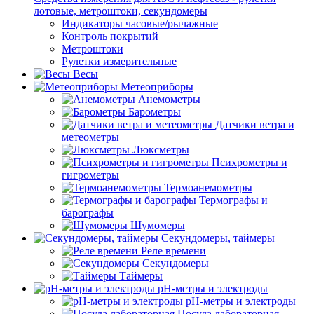
лотовые, метроштоки, секундомеры
Индикаторы часовые/рычажные
Контроль покрытий
Метроштоки
Рулетки измерительные
Весы
Метеоприборы
Анемометры
Барометры
Датчики ветра и
метеометры
Люксметры
Психрометры и
гигрометры
Термоанемометры
Термографы и
барографы
Шумомеры
Секундомеры, таймеры
Реле времени
Секундомеры
Таймеры
pH-метры и электроды
pH-метры и электроды
Посуда лабораторная