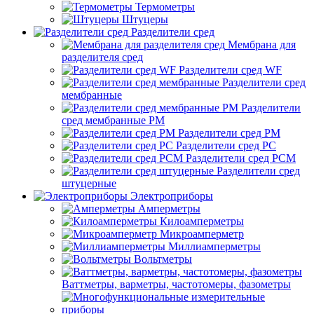
Термометры
Штуцеры
Разделители сред
Мембрана для
разделителя сред
Разделители сред WF
Разделители сред
мембранные
Разделители
сред мембранные РМ
Разделители сред РМ
Разделители сред РС
Разделители сред РСМ
Разделители сред
штуцерные
Электроприборы
Амперметры
Килоамперметры
Микроамперметр
Миллиамперметры
Вольтметры
Ваттметры, варметры, частотомеры, фазометры