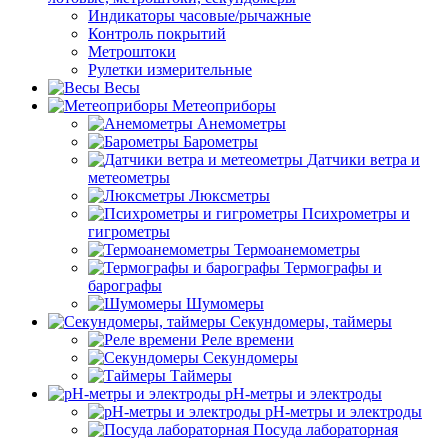
Индикаторы часовые/рычажные
Контроль покрытий
Метроштоки
Рулетки измерительные
Весы
Метеоприборы
Анемометры
Барометры
Датчики ветра и
метеометры
Люксметры
Психрометры и
гигрометры
Термоанемометры
Термографы и
барографы
Шумомеры
Секундомеры, таймеры
Реле времени
Секундомеры
Таймеры
pH-метры и электроды
pH-метры и электроды
Посуда лабораторная