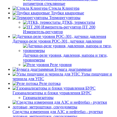
ротаметров стеклянные
Стекла Клингера
Трубки кварцевые
Терморегуляторы
ДТКБ, термостаты
ПТ 200
Измеритель-регулятор
Датчики-реле уровня РОС-301, датчики давления
Датчики-реле уровня, давления, напора и тяги,
уровнемеры
Реле уровня
Бумага диаграммная
Узлы пишущие и
чернила для УПС
Реле потока
Газоанализаторы и блоки управления БУРС
Газоанализаторы
Средства измерения для АЗС и нефтебаз - рулетки
лотовые, метроштоки, секундомеры