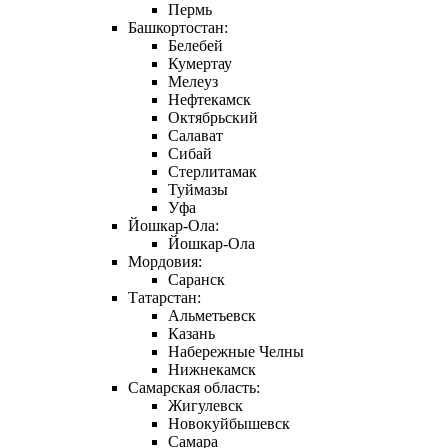
Пермь
Башкортостан:
Белебей
Кумертау
Мелеуз
Нефтекамск
Октябрьский
Салават
Сибай
Стерлитамак
Туймазы
Уфа
Йошкар-Ола:
Йошкар-Ола
Мордовия:
Саранск
Татарстан:
Альметьевск
Казань
Набережные Челны
Нижнекамск
Самарская область:
Жигулевск
Новокуйбышевск
Самара