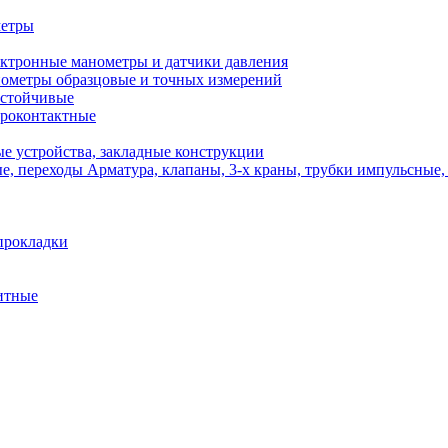
метры
ктронные манометры и датчики давления
ометры образцовые и точных измерений
стойчивые
роконтактные
е устройства, закладные конструкции
Арматура, клапаны, 3-х краны, трубки импульсные,
прокладки
итные