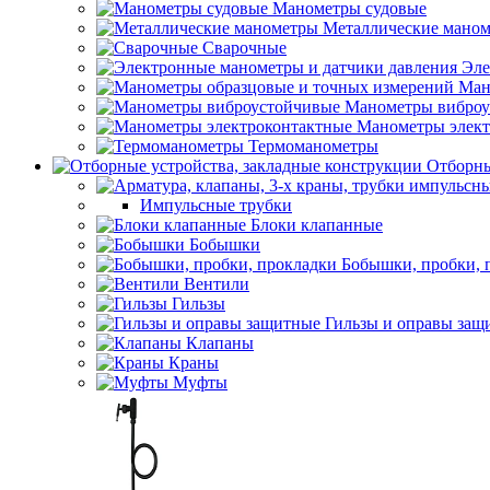
Манометры судовые
Металлические мано
Сварочные
Эле
Ман
Манометры виброу
Манометры элект
Термоманометры
Отборны
Импульсные трубки
Блоки клапанные
Бобышки
Бобышки, пробки, 
Вентили
Гильзы
Гильзы и оправы защ
Клапаны
Краны
Муфты