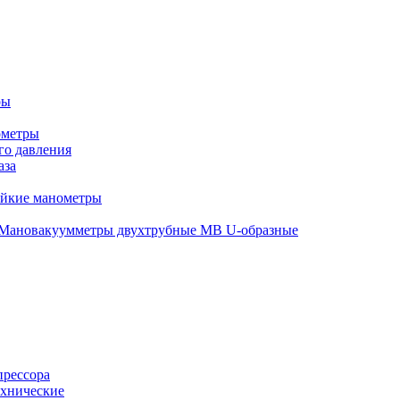
ры
ометры
о давления
аза
ойкие манометры
Мановакуумметры двухтрубные МВ U-образные
прессора
хнические