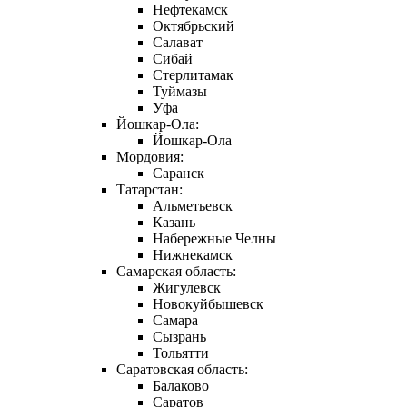
Нефтекамск
Октябрьский
Салават
Сибай
Стерлитамак
Туймазы
Уфа
Йошкар-Ола:
Йошкар-Ола
Мордовия:
Саранск
Татарстан:
Альметьевск
Казань
Набережные Челны
Нижнекамск
Самарская область:
Жигулевск
Новокуйбышевск
Самара
Сызрань
Тольятти
Саратовская область:
Балаково
Саратов