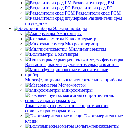
Разделители сред РМ
Разделители сред РС
Разделители сред РСМ
Разделители сред
штуцерные
Электроприборы
Амперметры
Килоамперметры
Микроамперметр
Миллиамперметры
Вольтметры
Ваттметры, варметры, частотомеры, фазометры
Многофункциональные измерительные приборы
Мегаомметры
Микроомметры
Токовые шунты, магазины сопротивления,
силовые трансформаторы
Токоизмерительные
клещи
Вольтамперфазометры