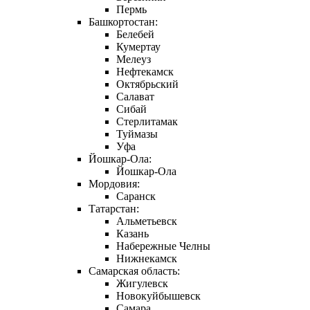
Пермь
Башкортостан:
Белебей
Кумертау
Мелеуз
Нефтекамск
Октябрьский
Салават
Сибай
Стерлитамак
Туймазы
Уфа
Йошкар-Ола:
Йошкар-Ола
Мордовия:
Саранск
Татарстан:
Альметьевск
Казань
Набережные Челны
Нижнекамск
Самарская область:
Жигулевск
Новокуйбышевск
Самара