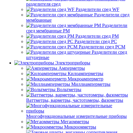
разделителя сред
Разделители сред WF
Разделители сред
мембранные
Разделители
сред мембранные РМ
Разделители сред РМ
Разделители сред РС
Разделители сред РСМ
Разделители сред
штуцерные
Электроприборы
Амперметры
Килоамперметры
Микроамперметр
Миллиамперметры
Вольтметры
Ваттметры, варметры, частотомеры, фазометры
Многофункциональные измерительные приборы
Мегаомметры
Микроомметры