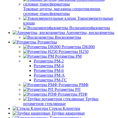
Токовые шунты, магазины сопротивления,
силовые трансформаторы
Токоизмерительные
клещи
Вольтамперфазометры
Ареометры, вискозиметры
Вискозиметры
Ротаметры
Ротаметры DK800
Ротаметры H250
Ротаметры РМ
Ротаметры РМ-2
Ротаметры РМ-4
Ротаметры РМ-6
Ротаметры РМ-А
Ротаметры РМ-ГС
Ротаметры РМФ
Ротаметры РП
Ротаметры РПФ
Трубки
ротаметров стеклянные
Стекла Клингера
Трубки кварцевые
Терморегуляторы