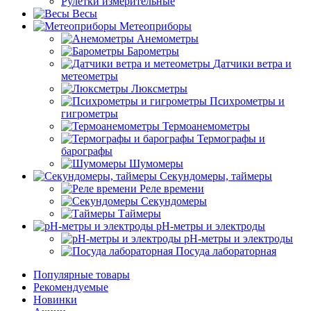
Рулетки измерительные
Весы
Метеоприборы
Анемометры
Барометры
Датчики ветра и
метеометры
Люксметры
Психрометры и
гигрометры
Термоанемометры
Термографы и
барографы
Шумомеры
Секундомеры, таймеры
Реле времени
Секундомеры
Таймеры
pH-метры и электроды
pH-метры и электроды
Посуда лабораторная
Популярные товары
Рекомендуемые
Новинки