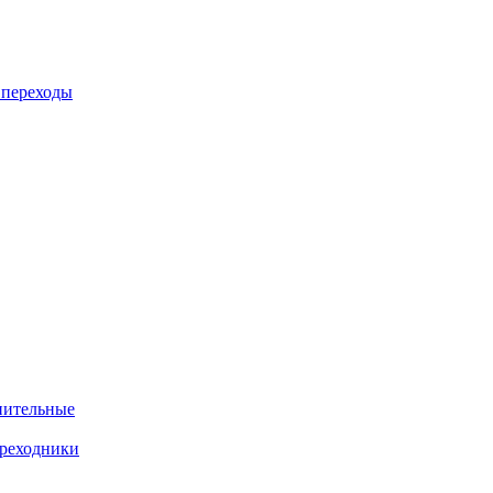
 переходы
нительные
ереходники