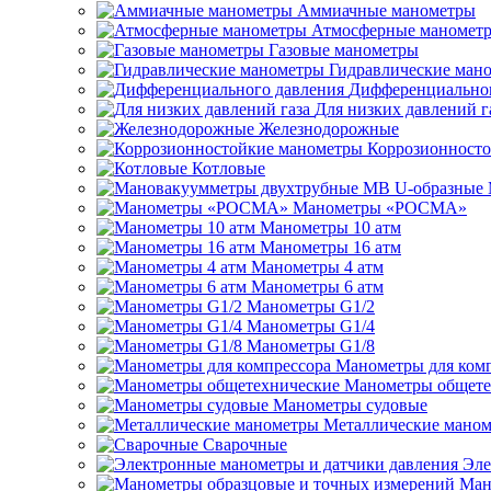
Аммиачные манометры
Атмосферные маномет
Газовые манометры
Гидравлические ман
Дифференциальног
Для низких давлений г
Железнодорожные
Коррозионност
Котловые
Манометры «РОСМА»
Манометры 10 атм
Манометры 16 атм
Манометры 4 атм
Манометры 6 атм
Манометры G1/2
Манометры G1/4
Манометры G1/8
Манометры для ком
Манометры общете
Манометры судовые
Металлические мано
Сварочные
Эле
Ман