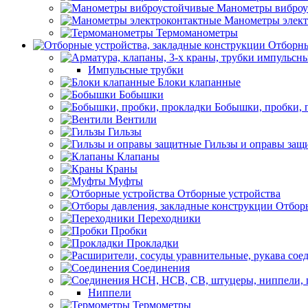
Манометры виброу
Манометры элект
Термоманометры
Отборны
Импульсные трубки
Блоки клапанные
Бобышки
Бобышки, пробки, 
Вентили
Гильзы
Гильзы и оправы защ
Клапаны
Краны
Муфты
Отборные устройства
Отборы
Переходники
Пробки
Прокладки
Соединения
Ниппели
Термометры