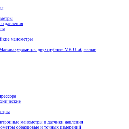
ры
ометры
о давления
аза
ойкие манометры
Мановакуумметры двухтрубные МВ U-образные
прессора
хнические
метры
ктронные манометры и датчики давления
ометры образцовые и точных измерений