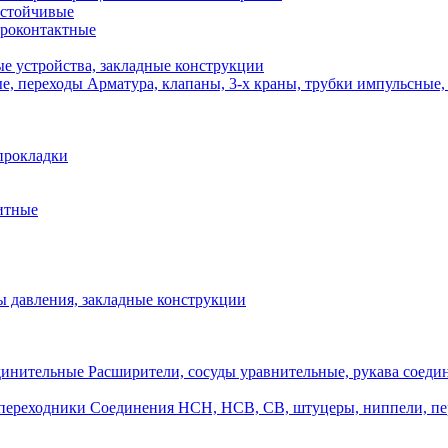
стойчивые
роконтактные
е устройства, закладные конструкции
Арматура, клапаны, 3-х краны, трубки импульсные,
прокладки
итные
 давления, закладные конструкции
Расширители, сосуды уравнительные, рукава соеди
Соединения НСН, НСВ, СВ, штуцеры, ниппели, п