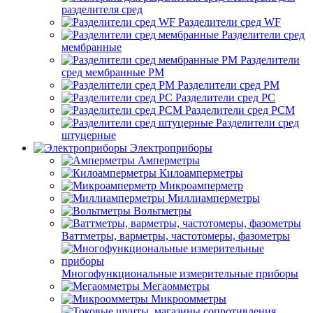
разделителя сред
Разделители сред WF
Разделители сред
мембранные
Разделители
сред мембранные РМ
Разделители сред РМ
Разделители сред РС
Разделители сред РСМ
Разделители сред
штуцерные
Электроприборы
Амперметры
Килоамперметры
Микроамперметр
Миллиамперметры
Вольтметры
Ваттметры, варметры, частотомеры, фазометры
Многофункциональные измерительные приборы
Мегаомметры
Микроомметры