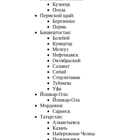
Кузнецк
Пенза
Пермский край:
Березники
Пермь
Башкортостан:
Белебей
Кумертау
Мелеуз
Нефтекамск
Октябрьский
Салават
Сибай
Стерлитамак
Туймазы
Уфа
Йошкар-Ола:
Йошкар-Ола
Мордовия:
Саранск
Татарстан:
Альметьевск
Казань
Набережные Челны
Нижнекамск