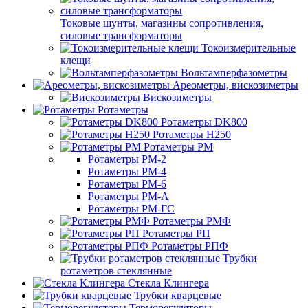
Токовые шунты, магазины сопротивления,
силовые трансформаторы
Токоизмерительные
клещи
Вольтамперфазометры
Ареометры, вискозиметры
Вискозиметры
Ротаметры
Ротаметры DK800
Ротаметры H250
Ротаметры РМ
Ротаметры РМ-2
Ротаметры РМ-4
Ротаметры РМ-6
Ротаметры РМ-А
Ротаметры РМ-ГС
Ротаметры РМФ
Ротаметры РП
Ротаметры РПФ
Трубки
ротаметров стеклянные
Стекла Клингера
Трубки кварцевые
Терморегуляторы