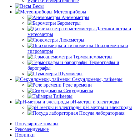
Рулетки измерительные
Весы
Метеоприборы
Анемометры
Барометры
Датчики ветра и
метеометры
Люксметры
Психрометры и
гигрометры
Термоанемометры
Термографы и
барографы
Шумомеры
Секундомеры, таймеры
Реле времени
Секундомеры
Таймеры
pH-метры и электроды
pH-метры и электроды
Посуда лабораторная
Популярные товары
Рекомендуемые
Новинки