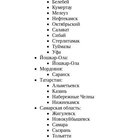
Белебей
Кумертау
Мелеуз
Нефтекамск
Октябрьский
Салават
Сибай
Стерлитамак
Туймазы
Уфа
Йошкар-Ола:
Йошкар-Ола
Мордовия:
Саранск
Татарстан:
Альметьевск
Казань
Набережные Челны
Нижнекамск
Самарская область:
Жигулевск
Новокуйбышевск
Самара
Сызрань
Тольятти