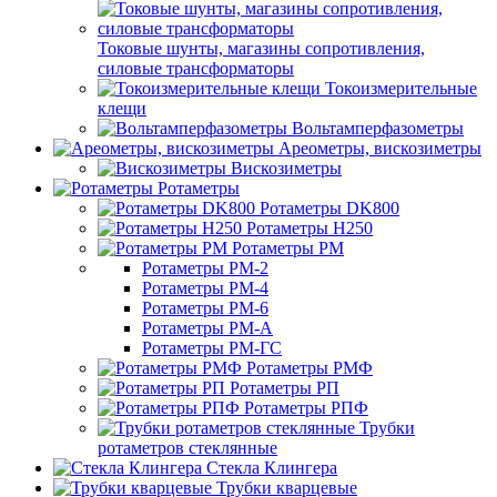
Токовые шунты, магазины сопротивления,
силовые трансформаторы
Токоизмерительные
клещи
Вольтамперфазометры
Ареометры, вискозиметры
Вискозиметры
Ротаметры
Ротаметры DK800
Ротаметры H250
Ротаметры РМ
Ротаметры РМ-2
Ротаметры РМ-4
Ротаметры РМ-6
Ротаметры РМ-А
Ротаметры РМ-ГС
Ротаметры РМФ
Ротаметры РП
Ротаметры РПФ
Трубки
ротаметров стеклянные
Стекла Клингера
Трубки кварцевые