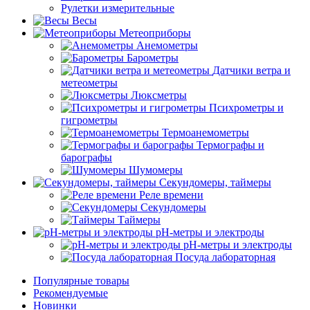
Рулетки измерительные
Весы
Метеоприборы
Анемометры
Барометры
Датчики ветра и
метеометры
Люксметры
Психрометры и
гигрометры
Термоанемометры
Термографы и
барографы
Шумомеры
Секундомеры, таймеры
Реле времени
Секундомеры
Таймеры
pH-метры и электроды
pH-метры и электроды
Посуда лабораторная
Популярные товары
Рекомендуемые
Новинки