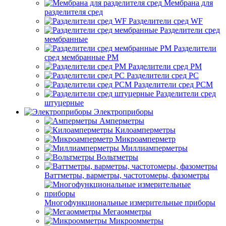
Мембрана для
разделителя сред
Разделители сред WF
Разделители сред
мембранные
Разделители
сред мембранные РМ
Разделители сред РМ
Разделители сред РС
Разделители сред РСМ
Разделители сред
штуцерные
Электроприборы
Амперметры
Килоамперметры
Микроамперметр
Миллиамперметры
Вольтметры
Ваттметры, варметры, частотомеры, фазометры
Многофункциональные измерительные приборы
Мегаомметры
Микроомметры