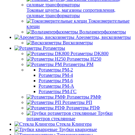
Токовые шунты, магазины сопротивления,
силовые трансформаторы
Токоизмерительные
клещи
Вольтамперфазометры
Ареометры, вискозиметры
Вискозиметры
Ротаметры
Ротаметры DK800
Ротаметры H250
Ротаметры РМ
Ротаметры РМ-2
Ротаметры РМ-4
Ротаметры РМ-6
Ротаметры РМ-А
Ротаметры РМ-ГС
Ротаметры РМФ
Ротаметры РП
Ротаметры РПФ
Трубки
ротаметров стеклянные
Стекла Клингера
Трубки кварцевые
Терморегуляторы