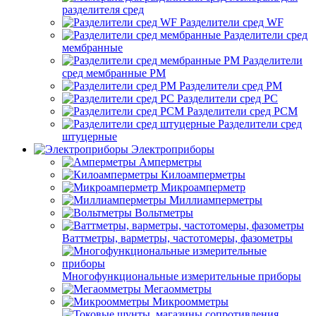
разделителя сред
Разделители сред WF
Разделители сред
мембранные
Разделители
сред мембранные РМ
Разделители сред РМ
Разделители сред РС
Разделители сред РСМ
Разделители сред
штуцерные
Электроприборы
Амперметры
Килоамперметры
Микроамперметр
Миллиамперметры
Вольтметры
Ваттметры, варметры, частотомеры, фазометры
Многофункциональные измерительные приборы
Мегаомметры
Микроомметры