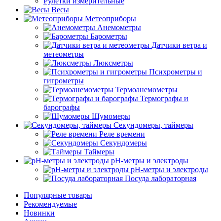
Рулетки измерительные
Весы
Метеоприборы
Анемометры
Барометры
Датчики ветра и
метеометры
Люксметры
Психрометры и
гигрометры
Термоанемометры
Термографы и
барографы
Шумомеры
Секундомеры, таймеры
Реле времени
Секундомеры
Таймеры
pH-метры и электроды
pH-метры и электроды
Посуда лабораторная
Популярные товары
Рекомендуемые
Новинки