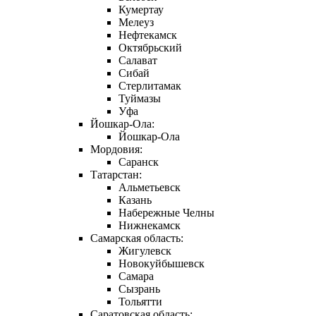
Кумертау
Мелеуз
Нефтекамск
Октябрьский
Салават
Сибай
Стерлитамак
Туймазы
Уфа
Йошкар-Ола:
Йошкар-Ола
Мордовия:
Саранск
Татарстан:
Альметьевск
Казань
Набережные Челны
Нижнекамск
Самарская область:
Жигулевск
Новокуйбышевск
Самара
Сызрань
Тольятти
Саратовская область: