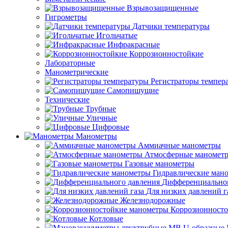
Взрывозащищенные
Гигрометры
Датчики температуры
Игольчатые
Инфракрасные
Коррозионностойкие
Лабораторные
Манометрические
Регистраторы темпер
Самопишущие
Технические
Трубные
Уличные
Цифровые
Манометры
Аммиачные манометры
Атмосферные маномет
Газовые манометры
Гидравлические ман
Дифференциальног
Для низких давлений г
Железнодорожные
Коррозионност
Котловые