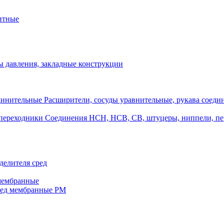
итные
 давления, закладные конструкции
Расширители, сосуды уравнительные, рукава соеди
Соединения НСН, НСВ, СВ, штуцеры, ниппели, п
делителя сред
 мембранные
ред мембранные РМ