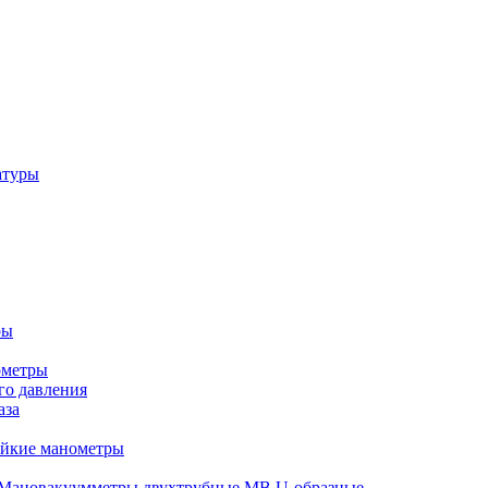
атуры
ры
ометры
о давления
аза
ойкие манометры
Мановакуумметры двухтрубные МВ U-образные