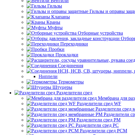
Вентили
Гильзы
Гильзы и оправы защ
Клапаны
Краны
Муфты
Отборные устройства
Отборы
Переходники
Пробки
Прокладки
Соединения
Ниппели
Термометры
Штуцеры
Разделители сред
Мембрана для раз
Разделители сред WF
Разделители сред
Разделители с
Разделители сред РМ
Разделители сред РС
Разделители сред РСМ