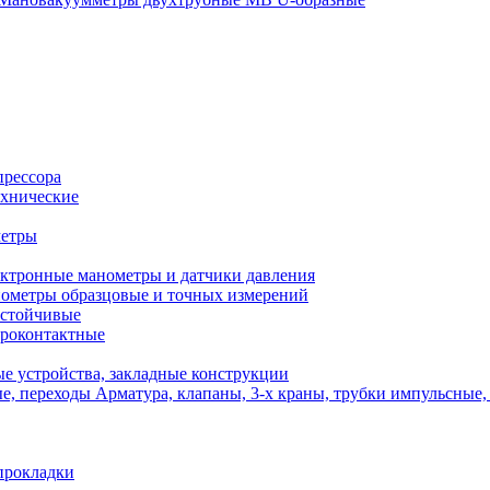
прессора
хнические
метры
ктронные манометры и датчики давления
ометры образцовые и точных измерений
стойчивые
роконтактные
е устройства, закладные конструкции
Арматура, клапаны, 3-х краны, трубки импульсные,
прокладки