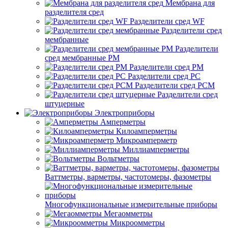
Мембрана для
разделителя сред
Разделители сред WF
Разделители сред
мембранные
Разделители
сред мембранные РМ
Разделители сред РМ
Разделители сред РС
Разделители сред РСМ
Разделители сред
штуцерные
Электроприборы
Амперметры
Килоамперметры
Микроамперметр
Миллиамперметры
Вольтметры
Ваттметры, варметры, частотомеры, фазометры
Многофункциональные измерительные приборы
Мегаомметры
Микроомметры