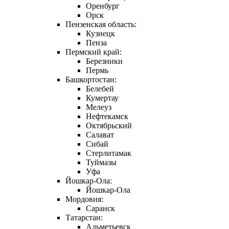
Оренбург
Орск
Пензенская область:
Кузнецк
Пенза
Пермский край:
Березники
Пермь
Башкортостан:
Белебей
Кумертау
Мелеуз
Нефтекамск
Октябрьский
Салават
Сибай
Стерлитамак
Туймазы
Уфа
Йошкар-Ола:
Йошкар-Ола
Мордовия:
Саранск
Татарстан:
Альметьевск