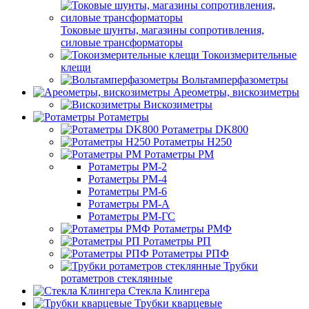
Токовые шунты, магазины сопротивления,
силовые трансформаторы
Токоизмерительные
клещи
Вольтамперфазометры
Ареометры, вискозиметры
Вискозиметры
Ротаметры
Ротаметры DK800
Ротаметры H250
Ротаметры РМ
Ротаметры РМ-2
Ротаметры РМ-4
Ротаметры РМ-6
Ротаметры РМ-А
Ротаметры РМ-ГС
Ротаметры РМФ
Ротаметры РП
Ротаметры РПФ
Трубки
ротаметров стеклянные
Стекла Клингера
Трубки кварцевые