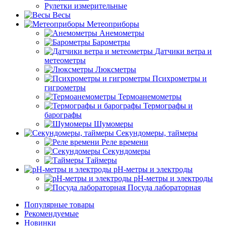
Рулетки измерительные
Весы
Метеоприборы
Анемометры
Барометры
Датчики ветра и
метеометры
Люксметры
Психрометры и
гигрометры
Термоанемометры
Термографы и
барографы
Шумомеры
Секундомеры, таймеры
Реле времени
Секундомеры
Таймеры
pH-метры и электроды
pH-метры и электроды
Посуда лабораторная
Популярные товары
Рекомендуемые
Новинки