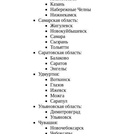
Казань
Набережные Челны
Нижнекамск
Самарская область:
Жигулевск
Новокуйбышевск
Самара
Сызрань
Тольятти
Саратовская область:
Балаково
Саратов
Энгельс
Удмуртия:
Воткинск
Глазов
Ижевск
Можга
Сарапул
Ульяновская область:
Димитровград
Ульяновск
Чувашия:
Новочебоксарск
Чебоксары