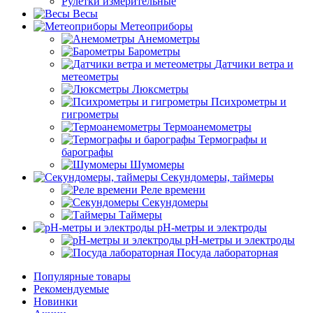
Рулетки измерительные
Весы
Метеоприборы
Анемометры
Барометры
Датчики ветра и
метеометры
Люксметры
Психрометры и
гигрометры
Термоанемометры
Термографы и
барографы
Шумомеры
Секундомеры, таймеры
Реле времени
Секундомеры
Таймеры
pH-метры и электроды
pH-метры и электроды
Посуда лабораторная
Популярные товары
Рекомендуемые
Новинки