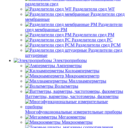
разделителя сред
Разделители сред WF
Разделители сред
мембранные
Разделители
сред мембранные РМ
Разделители сред РМ
Разделители сред РС
Разделители сред РСМ
Разделители сред
штуцерные
Электроприборы
Амперметры
Килоамперметры
Микроамперметр
Миллиамперметры
Вольтметры
Ваттметры, варметры, частотомеры, фазометры
Многофункциональные измерительные приборы
Мегаомметры
Микроомметры