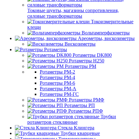
Токовые шунты, магазины сопротивления,
силовые трансформаторы
Токоизмерительные
клещи
Вольтамперфазометры
Ареометры, вискозиметры
Вискозиметры
Ротаметры
Ротаметры DK800
Ротаметры H250
Ротаметры РМ
Ротаметры РМ-2
Ротаметры РМ-4
Ротаметры РМ-6
Ротаметры РМ-А
Ротаметры РМ-ГС
Ротаметры РМФ
Ротаметры РП
Ротаметры РПФ
Трубки
ротаметров стеклянные
Стекла Клингера
Трубки кварцевые
Терморегуляторы