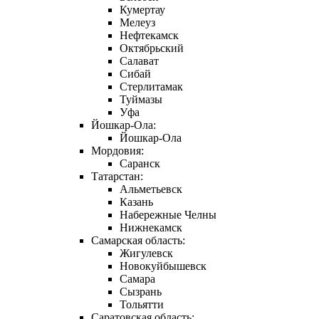
Кумертау
Мелеуз
Нефтекамск
Октябрьский
Салават
Сибай
Стерлитамак
Туймазы
Уфа
Йошкар-Ола:
Йошкар-Ола
Мордовия:
Саранск
Татарстан:
Альметьевск
Казань
Набережные Челны
Нижнекамск
Самарская область:
Жигулевск
Новокуйбышевск
Самара
Сызрань
Тольятти
Саратовская область: