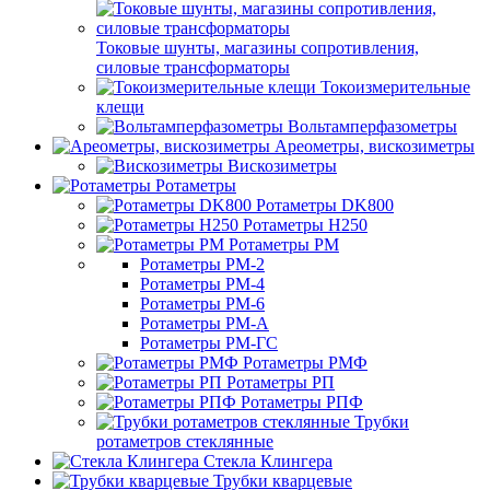
Токовые шунты, магазины сопротивления,
силовые трансформаторы
Токоизмерительные
клещи
Вольтамперфазометры
Ареометры, вискозиметры
Вискозиметры
Ротаметры
Ротаметры DK800
Ротаметры H250
Ротаметры РМ
Ротаметры РМ-2
Ротаметры РМ-4
Ротаметры РМ-6
Ротаметры РМ-А
Ротаметры РМ-ГС
Ротаметры РМФ
Ротаметры РП
Ротаметры РПФ
Трубки
ротаметров стеклянные
Стекла Клингера
Трубки кварцевые