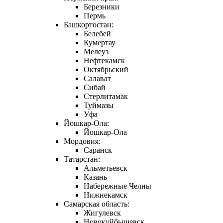
Березники
Пермь
Башкортостан:
Белебей
Кумертау
Мелеуз
Нефтекамск
Октябрьский
Салават
Сибай
Стерлитамак
Туймазы
Уфа
Йошкар-Ола:
Йошкар-Ола
Мордовия:
Саранск
Татарстан:
Альметьевск
Казань
Набережные Челны
Нижнекамск
Самарская область:
Жигулевск
Новокуйбышевск