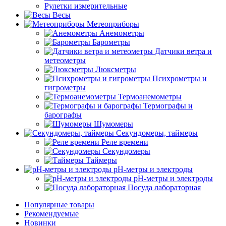
Рулетки измерительные
Весы
Метеоприборы
Анемометры
Барометры
Датчики ветра и
метеометры
Люксметры
Психрометры и
гигрометры
Термоанемометры
Термографы и
барографы
Шумомеры
Секундомеры, таймеры
Реле времени
Секундомеры
Таймеры
pH-метры и электроды
pH-метры и электроды
Посуда лабораторная
Популярные товары
Рекомендуемые
Новинки