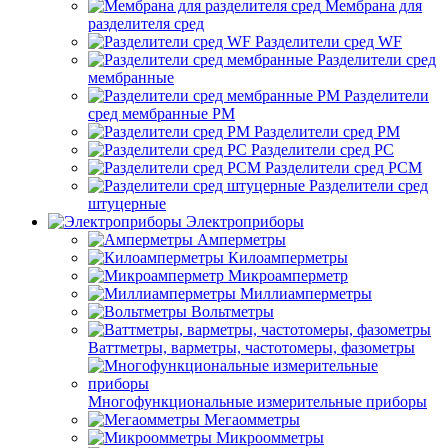
Мембрана для
разделителя сред
Разделители сред WF
Разделители сред
мембранные
Разделители
сред мембранные РМ
Разделители сред РМ
Разделители сред РС
Разделители сред РСМ
Разделители сред
штуцерные
Электроприборы
Амперметры
Килоамперметры
Микроамперметр
Миллиамперметры
Вольтметры
Ваттметры, варметры, частотомеры, фазометры
Многофункциональные измерительные приборы
Мегаомметры
Микроомметры