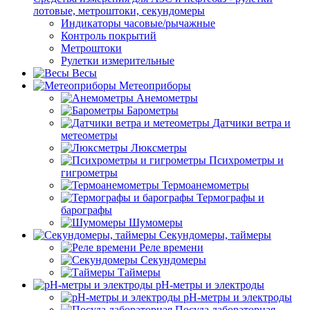
лотовые, метроштоки, секундомеры
Индикаторы часовые/рычажные
Контроль покрытий
Метроштоки
Рулетки измерительные
Весы
Метеоприборы
Анемометры
Барометры
Датчики ветра и
метеометры
Люксметры
Психрометры и
гигрометры
Термоанемометры
Термографы и
барографы
Шумомеры
Секундомеры, таймеры
Реле времени
Секундомеры
Таймеры
pH-метры и электроды
pH-метры и электроды
Посуда лабораторная