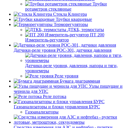
Трубки
ротаметров стеклянные
Стекла Клингера
Трубки кварцевые
Терморегуляторы
ДТКБ, термостаты
ПТ 200
Измеритель-регулятор
Датчики-реле уровня РОС-301, датчики давления
Датчики-реле уровня, давления, напора и тяги,
уровнемеры
Реле уровня
Бумага диаграммная
Узлы пишущие и
чернила для УПС
Реле потока
Газоанализаторы и блоки управления БУРС
Газоанализаторы
Средства измерения для АЗС и нефтебаз - рулетки