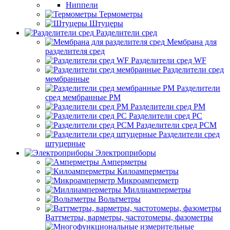
Ниппели
Термометры
Штуцеры
Разделители сред
Мембрана для
разделителя сред
Разделители сред WF
Разделители сред
мембранные
Разделители
сред мембранные РМ
Разделители сред РМ
Разделители сред РС
Разделители сред РСМ
Разделители сред
штуцерные
Электроприборы
Амперметры
Килоамперметры
Микроамперметр
Миллиамперметры
Вольтметры
Ваттметры, варметры, частотомеры, фазометры