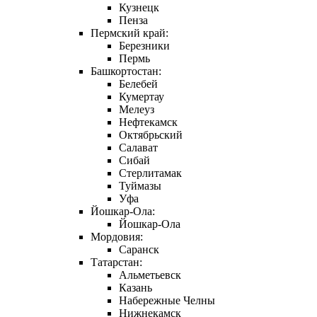
Кузнецк
Пенза
Пермский край:
Березники
Пермь
Башкортостан:
Белебей
Кумертау
Мелеуз
Нефтекамск
Октябрьский
Салават
Сибай
Стерлитамак
Туймазы
Уфа
Йошкар-Ола:
Йошкар-Ола
Мордовия:
Саранск
Татарстан:
Альметьевск
Казань
Набережные Челны
Нижнекамск