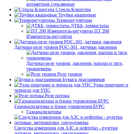
ротаметров стеклянные
Стекла Клингера
Трубки кварцевые
Терморегуляторы
ДТКБ, термостаты
ПТ 200
Измеритель-регулятор
Датчики-реле уровня РОС-301, датчики давления
Датчики-реле уровня, давления, напора и тяги,
уровнемеры
Реле уровня
Бумага диаграммная
Узлы пишущие и
чернила для УПС
Реле потока
Газоанализаторы и блоки управления БУРС
Газоанализаторы
Средства измерения для АЗС и нефтебаз - рулетки
лотовые, метроштоки, секундомеры