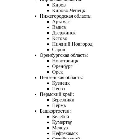
Киров
Кирово-Чепецк
Нижегородская область:
Арзамас
Выкса
Дзержинск
Кстово
Нижний Новгород
Саров
Оренбургская область:
Новотроицк
Оренбург
Орск
Пензенская область:
Кузнецк
Пенза
Пермский край:
Березники
Пермь
Башкортостан:
Белебей
Кумертау
Мелеуз
Нефтекамск
Октябрьский