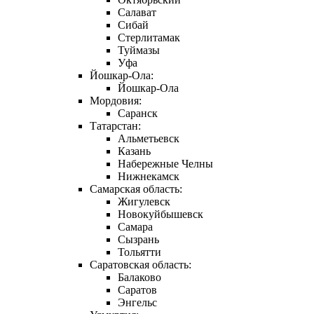
Салават
Сибай
Стерлитамак
Туймазы
Уфа
Йошкар-Ола:
Йошкар-Ола
Мордовия:
Саранск
Татарстан:
Альметьевск
Казань
Набережные Челны
Нижнекамск
Самарская область:
Жигулевск
Новокуйбышевск
Самара
Сызрань
Тольятти
Саратовская область:
Балаково
Саратов
Энгельс