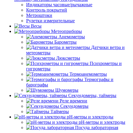
Индикаторы часовые/рычажные
Контроль покрытий
Метроштоки
Рулетки измерительные
Весы
Метеоприборы
Анемометры
Барометры
Датчики ветра и
метеометры
Люксметры
Психрометры и
гигрометры
Термоанемометры
Термографы и
барографы
Шумомеры
Секундомеры, таймеры
Реле времени
Секундомеры
Таймеры
pH-метры и электроды
pH-метры и электроды
Посуда лабораторная