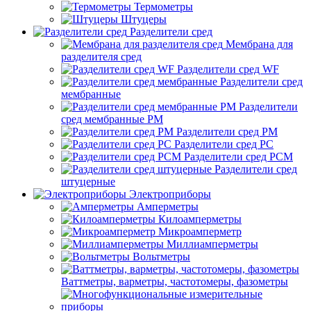
Термометры
Штуцеры
Разделители сред
Мембрана для
разделителя сред
Разделители сред WF
Разделители сред
мембранные
Разделители
сред мембранные РМ
Разделители сред РМ
Разделители сред РС
Разделители сред РСМ
Разделители сред
штуцерные
Электроприборы
Амперметры
Килоамперметры
Микроамперметр
Миллиамперметры
Вольтметры
Ваттметры, варметры, частотомеры, фазометры