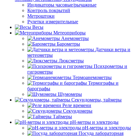
Индикаторы часовые/рычажные
Контроль покрытий
Метроштоки
Рулетки измерительные
Весы
Метеоприборы
Анемометры
Барометры
Датчики ветра и
метеометры
Люксметры
Психрометры и
гигрометры
Термоанемометры
Термографы и
барографы
Шумомеры
Секундомеры, таймеры
Реле времени
Секундомеры
Таймеры
pH-метры и электроды
pH-метры и электроды
Посуда лабораторная