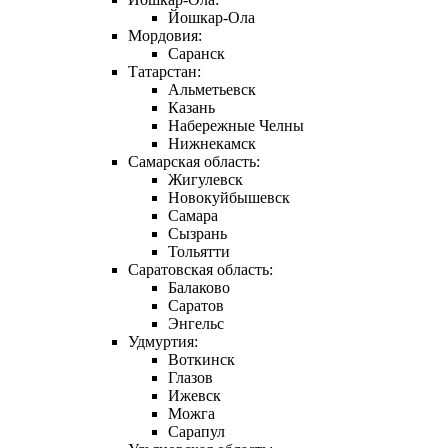
Йошкар-Ола
Мордовия:
Саранск
Татарстан:
Альметьевск
Казань
Набережные Челны
Нижнекамск
Самарская область:
Жигулевск
Новокуйбышевск
Самара
Сызрань
Тольятти
Саратовская область:
Балаково
Саратов
Энгельс
Удмуртия:
Воткинск
Глазов
Ижевск
Можга
Сарапул