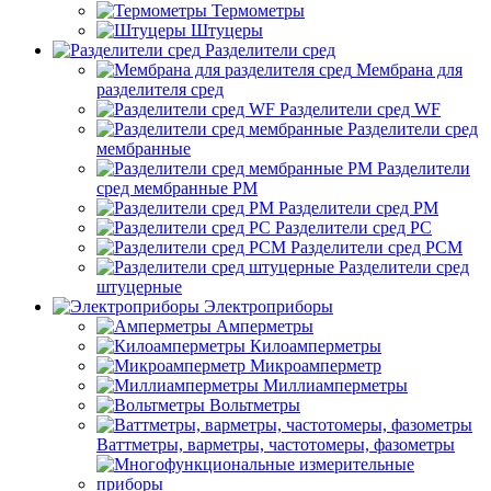
Термометры
Штуцеры
Разделители сред
Мембрана для
разделителя сред
Разделители сред WF
Разделители сред
мембранные
Разделители
сред мембранные РМ
Разделители сред РМ
Разделители сред РС
Разделители сред РСМ
Разделители сред
штуцерные
Электроприборы
Амперметры
Килоамперметры
Микроамперметр
Миллиамперметры
Вольтметры
Ваттметры, варметры, частотомеры, фазометры