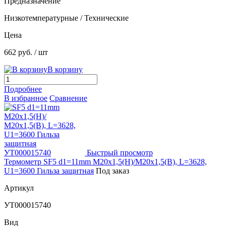
Предназначение
Низкотемпературные / Технические
Цена
662 руб.
/ шт
В корзину
Подробнее
В избранное
Сравнение
Быстрый просмотр
Термометр SF5 d1=11mm М20х1,5(Н)/М20х1,5(В), L=3628,
U1=3600 Гильза защитная
Под заказ
Артикул
УТ000015740
Вид