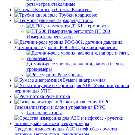
ротаметров стеклянные
Стекла Клингера
Трубки кварцевые
Терморегуляторы
ДТКБ, термостаты
ПТ 200
Измеритель-регулятор
Датчики-реле уровня РОС-301, датчики давления
Датчики-реле уровня, давления, напора и тяги,
уровнемеры
Реле уровня
Бумага диаграммная
Узлы пишущие и
чернила для УПС
Реле потока
Газоанализаторы и блоки управления БУРС
Газоанализаторы
Средства измерения для АЗС и нефтебаз - рулетки
лотовые, метроштоки, секундомеры