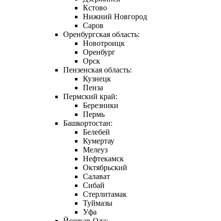
Кстово
Нижний Новгород
Саров
Оренбургская область:
Новотроицк
Оренбург
Орск
Пензенская область:
Кузнецк
Пенза
Пермский край:
Березники
Пермь
Башкортостан:
Белебей
Кумертау
Мелеуз
Нефтекамск
Октябрьский
Салават
Сибай
Стерлитамак
Туймазы
Уфа
Йошкар-Ола: