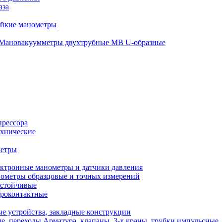
аза
ойкие манометры
Мановакуумметры двухтрубные МВ U-образные
прессора
хнические
метры
ктронные манометры и датчики давления
ометры образцовые и точных измерений
стойчивые
роконтактные
е устройства, закладные конструкции
Арматура, клапаны, 3-х краны, трубки импульсные,