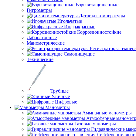
Взрывозащищенные
Гигрометры
Датчики температуры
Игольчатые
Инфракрасные
Коррозионностойкие
Лабораторные
Манометрические
Регистраторы темпер
Самопишущие
Технические
Трубные
Уличные
Цифровые
Манометры
Аммиачные манометры
Атмосферные маномет
Газовые манометры
Гидравлические ман
Дифференциальног