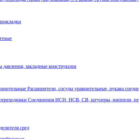
прокладки
итные
 давления, закладные конструкции
Расширители, сосуды уравнительные, рукава соеди
Соединения НСН, НСВ, СВ, штуцеры, ниппели, п
делителя сред
 мембранные