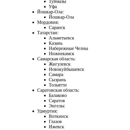
Туймазы
Уфа
Йошкар-Ола:
Йошкар-Ола
Мордовия:
Саранск
Татарстан:
Альметьевск
Казань
Набережные Челны
Нижнекамск
Самарская область:
Жигулевск
Новокуйбышевск
Самара
Сызрань
Тольятти
Саратовская область:
Балаково
Саратов
Энгельс
Удмуртия:
Воткинск
Глазов
Ижевск