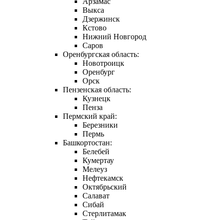
Арзамас
Выкса
Дзержинск
Кстово
Нижний Новгород
Саров
Оренбургская область:
Новотроицк
Оренбург
Орск
Пензенская область:
Кузнецк
Пенза
Пермский край:
Березники
Пермь
Башкортостан:
Белебей
Кумертау
Мелеуз
Нефтекамск
Октябрьский
Салават
Сибай
Стерлитамак