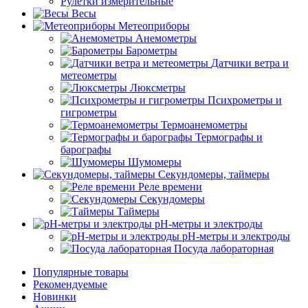
Рулетки измерительные
Весы
Метеоприборы
Анемометры
Барометры
Датчики ветра и
метеометры
Люксметры
Психрометры и
гигрометры
Термоанемометры
Термографы и
барографы
Шумомеры
Секундомеры, таймеры
Реле времени
Секундомеры
Таймеры
pH-метры и электроды
pH-метры и электроды
Посуда лабораторная
Популярные товары
Рекомендуемые
Новинки