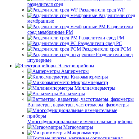
разделителя сред
Разделители сред WF
Разделители сред
мембранные
Разделители
сред мембранные РМ
Разделители сред РМ
Разделители сред РС
Разделители сред РСМ
Разделители сред
штуцерные
Электроприборы
Амперметры
Килоамперметры
Микроамперметр
Миллиамперметры
Вольтметры
Ваттметры, варметры, частотомеры, фазометры
Многофункциональные измерительные приборы
Мегаомметры
Микроомметры