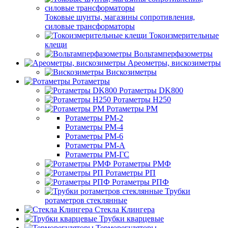
Токовые шунты, магазины сопротивления,
силовые трансформаторы
Токоизмерительные
клещи
Вольтамперфазометры
Ареометры, вискозиметры
Вискозиметры
Ротаметры
Ротаметры DK800
Ротаметры H250
Ротаметры РМ
Ротаметры РМ-2
Ротаметры РМ-4
Ротаметры РМ-6
Ротаметры РМ-А
Ротаметры РМ-ГС
Ротаметры РМФ
Ротаметры РП
Ротаметры РПФ
Трубки
ротаметров стеклянные
Стекла Клингера
Трубки кварцевые
Терморегуляторы